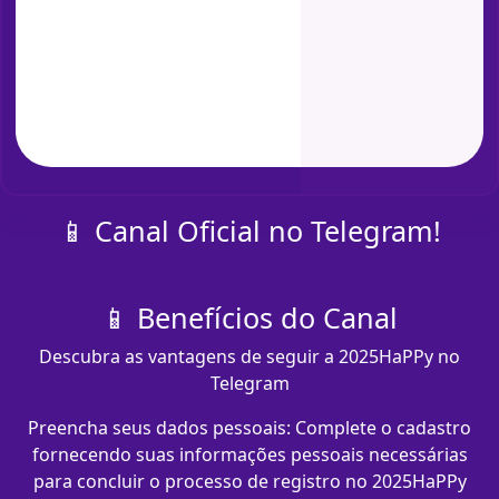
📱 Canal Oficial no Telegram!
📱 Benefícios do Canal
Descubra as vantagens de seguir a 2025HaPPy no
Telegram
Preencha seus dados pessoais: Complete o cadastro
fornecendo suas informações pessoais necessárias
para concluir o processo de registro no 2025HaPPy