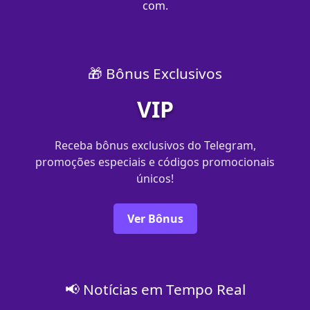
com​.
🎁 Bônus Exclusivos
VIP
Receba bônus exclusivos do Telegram,
promoções especiais e códigos promocionais
únicos!
Ver Bônus
📢 Notícias em Tempo Real