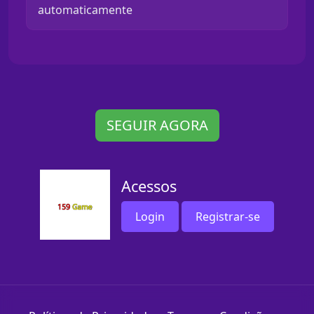
automaticamente
SEGUIR AGORA
Acessos
Login
Registrar-se