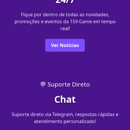
Fique por dentro de todas as novidades,
promoções e eventos da 159 Game em tempo
real!
Ver Notícias
💬 Suporte Direto
Chat
Suporte direto via Telegram, respostas rápidas e
atendimento personalizado!