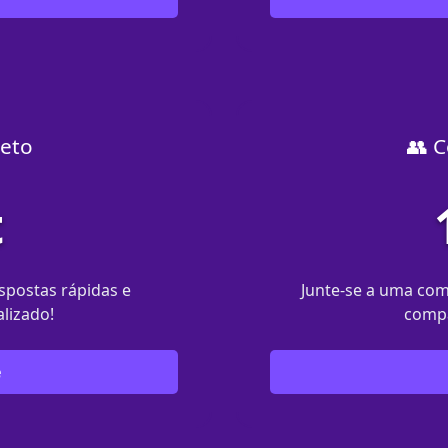
reto
👥 
t
espostas rápidas e
Junte-se a uma com
lizado!
compa
e