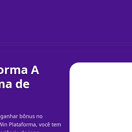
forma A
ma de
a ganhar bônus no
Win Plataforma, você tem