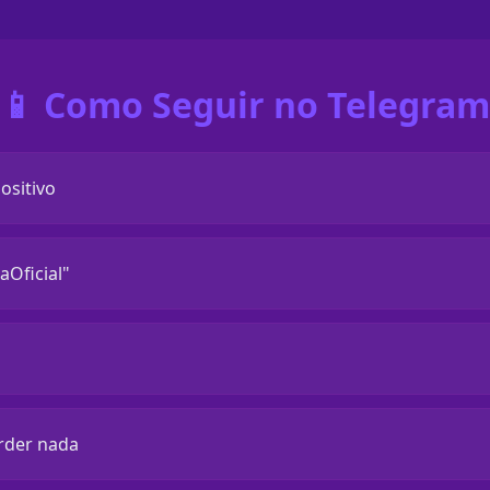
📱 Como Seguir no Telegram
ositivo
Oficial"
erder nada