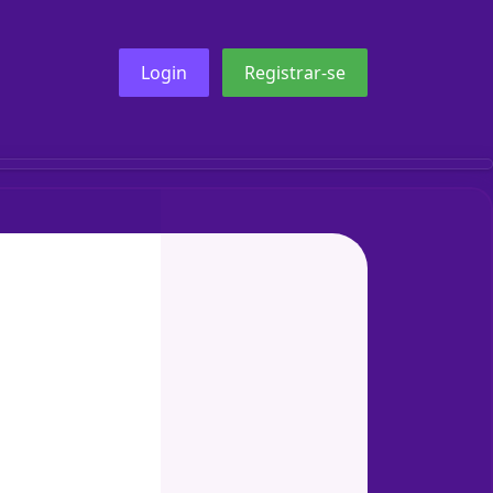
Login
Registrar-se