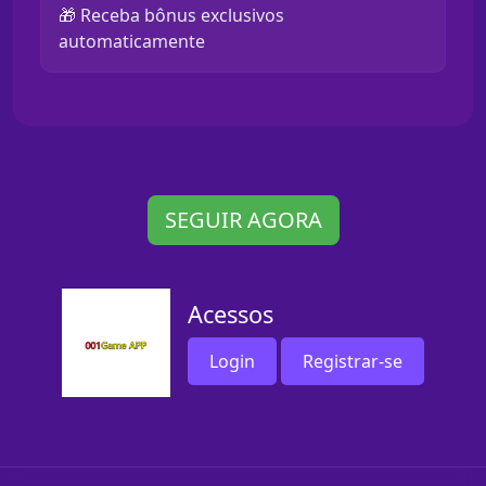
🎁 Receba bônus exclusivos
automaticamente
SEGUIR AGORA
Acessos
Login
Registrar-se