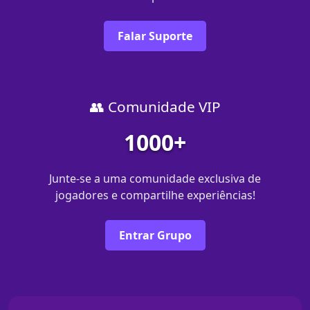
Falar Suporte
👥 Comunidade VIP
1000+
Junte-se a uma comunidade exclusiva de
jogadores e compartilhe experiências!
Entrar Grupo